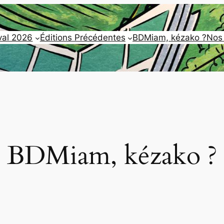
val 2026
Éditions Précédentes
BDMiam, kézako ?
Nos
BDMiam, kézako ?