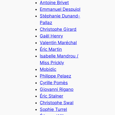
Antoine Brivet
Emmanuel Despujol
Stéphanie Dunand-
Pallaz
Christophe Girard
Gaël Henry
Valentin Maréchal
Éric Martin
Isabelle Mandrou /
Miss Prickly
Mobidic
Philippe Pelaez
Cyrille Pomès
Giovanni Rigano
Éric Stalner
Christophe Swal
Sophie Turrel