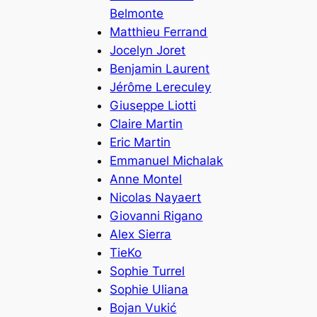
Belmonte
Matthieu Ferrand
Jocelyn Joret
Benjamin Laurent
Jérôme Lereculey
Giuseppe Liotti
Claire Martin
Eric Martin
Emmanuel Michalak
Anne Montel
Nicolas Nayaert
Giovanni Rigano
Alex Sierra
TieKo
Sophie Turrel
Sophie Uliana
Bojan Vukić