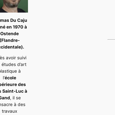
mas Du Caju
 né en 1970 à
Ostende
(Flandre-
cidentale).
ès avoir suivi
 études d’art
plastique à
l’
école
périeure des
s Saint-Luc à
Gand
, il se
nsacre à des
travaux