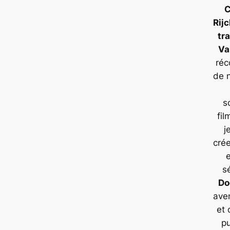
C
Rij
tr
Va
ré
de 
s
fi
j
cré
s
Do
ave
et 
pu