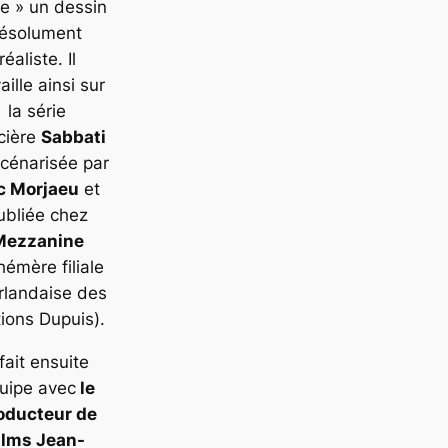
re » un dessin
résolument
réaliste. Il
aille ainsi sur
la série
icière
Sabbati
scénarisée par
c Morjaeu
et
ubliée chez
Mezzanine
hémère filiale
rlandaise des
tions Dupuis).
 fait ensuite
uipe avec
le
oducteur de
ilms Jean-