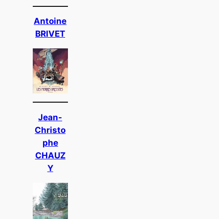
Antoine
BRIVET
Jean-
Christo
phe
CHAUZ
Y