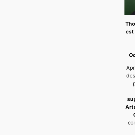
Tho
est
Oc
Apr
des
su
Art
co