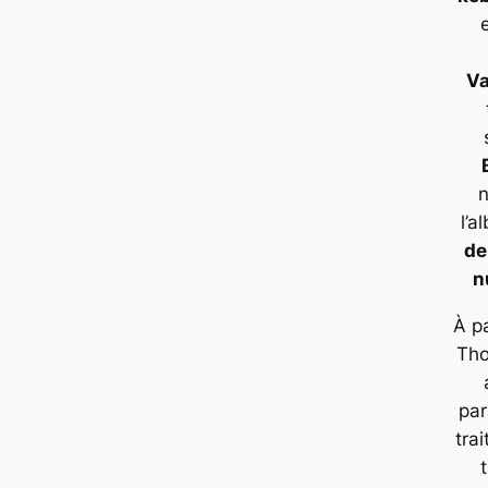
V
l’
de
n
À p
Tho
par
tra