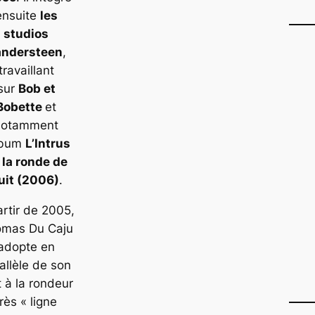
ensuite
les
studios
andersteen
,
travaillant
sur
Bob et
Bobette
et
notamment
album
L’Intrus
 la ronde de
uit
(2006)
.
artir de 2005,
mas Du Caju
adopte en
allèle de son
it à la rondeur
très « ligne