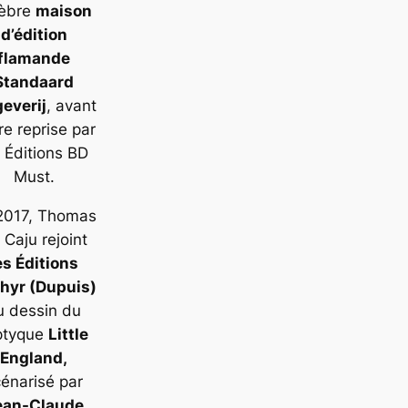
lèbre
maison
d’édition
flamande
Standaard
geverij
, avant
re reprise par
s Éditions BD
Must.
2017, Thomas
 Caju rejoint
es Éditions
hyr (Dupuis)
u dessin du
ptyque
Little
England
,
énarisé par
ean-Claude