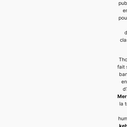
pub
e
pou
d
cla
Tho
fait
ba
en
d
Mer
la 
hum
ke