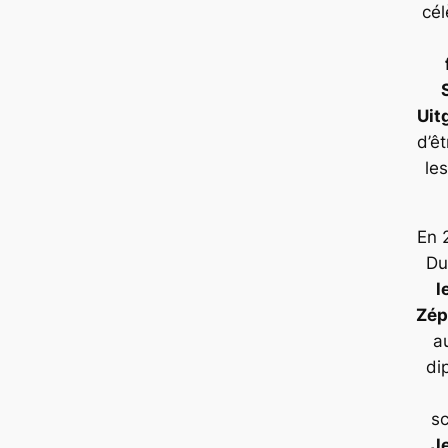
cé
Uit
d’êt
le
En 
Du
l
Zép
a
di
sc
J