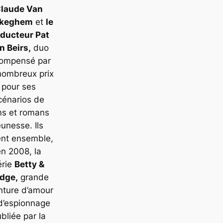
laude Van
ckeghem
et
le
aducteur Pat
n Beirs,
duo
compensé par
nombreux prix
pour ses
cénarios de
lms et romans
eunesse. Ils
ent ensemble,
en 2008, la
érie
Betty &
dge
,
grande
nture d’amour
d’espionnage
bliée par la