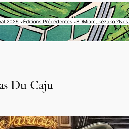
val 2026
Éditions Précédentes
BDMiam, kézako ?
Nos
s Du Caju