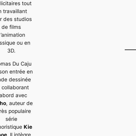
licitaires tout
n travaillant
r des studios
de films
’animation
ssique ou en
3D.
mas Du Caju
 son entrée en
nde dessinée
 collaborant
’abord avec
ho
, auteur de
très populaire
série
oristique
Kie
boe
. Il intègre