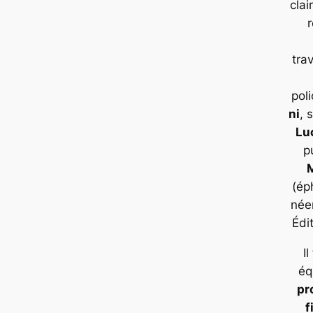
clai
trav
pol
ni
, 
Lu
p
(ép
née
Édi
Il
éq
pr
f