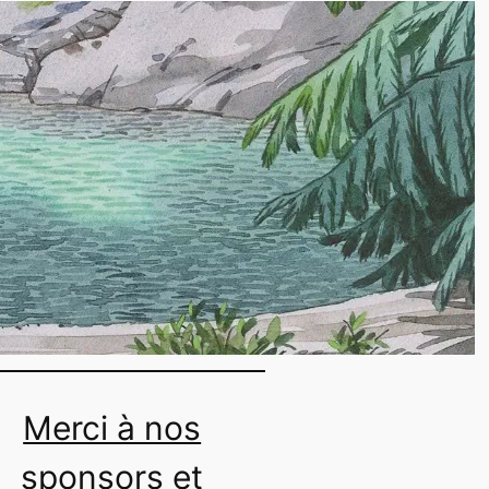
Château du
Bouchet
Merci à nos
sponsors et