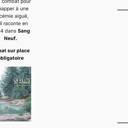
g combat pour
happer à une
cémie aiguë,
il raconte en
24 dans
Sang
Neuf
.
at sur place
obligatoire