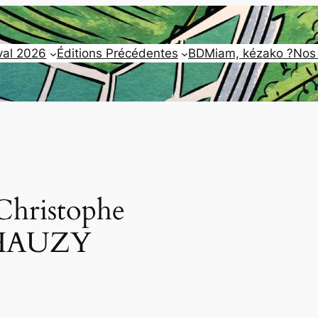
val 2026
Éditions Précédentes
BDMiam, kézako ?
Nos
Christophe
HAUZY