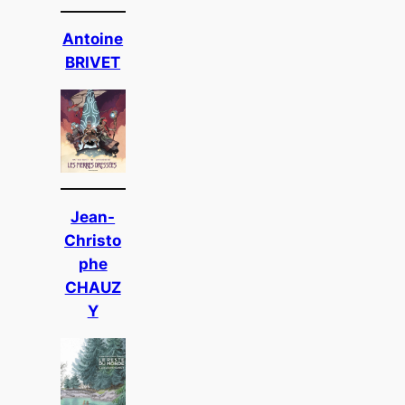
Antoine
BRIVET
Jean-
Christo
phe
CHAUZ
Y