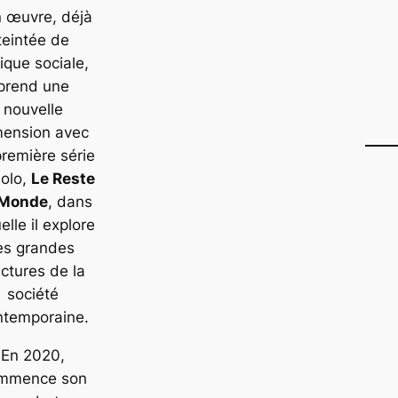
 œuvre, déjà
teintée de
tique sociale,
prend une
nouvelle
mension avec
première série
solo,
Le Reste
 Monde
, dans
elle il explore
es grandes
actures de la
société
ntemporaine.
En 2020,
mmence son