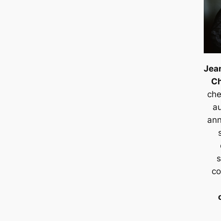
Jea
C
che
a
ann
s
c