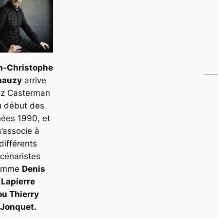
n-Christophe
hauzy
arrive
z Casterman
u début des
ées 1990, et
s’associe à
différents
cénaristes
omme
Denis
Lapierre
ou Thierry
Jonquet.