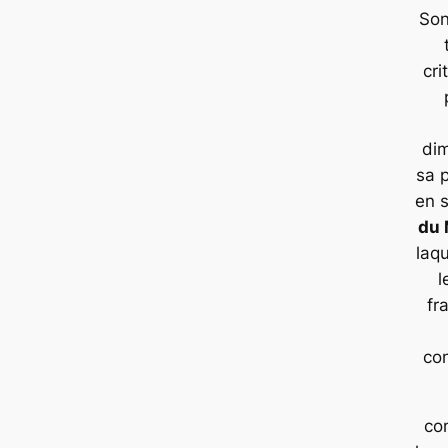
Son
cri
di
sa 
en 
du
laqu
l
fr
co
co