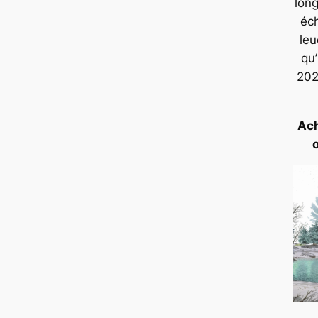
lon
éc
leu
qu’
20
Ach