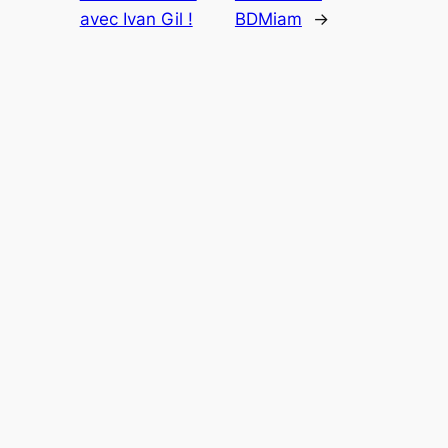
avec Ivan Gil !
BDMiam
→