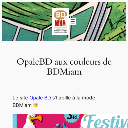
Aller
au
contenu
OpaleBD aux couleurs de
BDMiam
Le site
Opale BD
s’habille à la mode
BDMiam