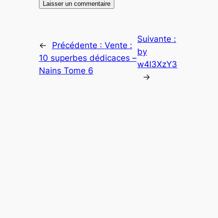
Suivante :
←
Précédente :
Vente :
by
10 superbes dédicaces –
w4l3XzY3
Nains Tome 6
→