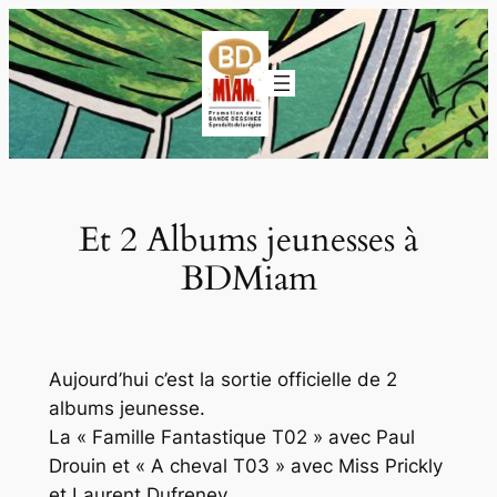
Aller
au
contenu
Et 2 Albums jeunesses à
BDMiam
Aujourd’hui c’est la sortie officielle de 2
albums jeunesse.
La « Famille Fantastique T02 » avec Paul
Drouin et « A cheval T03 » avec Miss Prickly
et Laurent Dufreney.